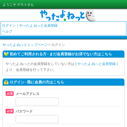
ようこそ ゲストさん
ログイン
やったよ.ねっと会員登録
ヘルプ
やったよ.ねっとトップページ
> ログイン
初めてご利用される方 - まだ会員登録がお済でない方はこちら
やったよ.ねっとの会員登録をしていない方は [
やったよ.ねっと会員登録
]
より、会員登録を行って下さい。
ログイン - 既に会員の方はこちら
メールアドレス
パスワード